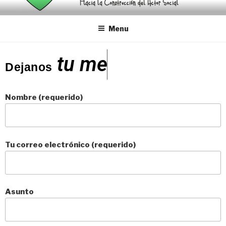
I ENCUENTRO
LATINOAMERICANO DE
Menu
COOPERACIÓN SOCIAL Y
t
u
m
e
ECONOMÍA SOLIDARIA
Dejanos
Nombre (requerido)
Tu correo electrónico (requerido)
Asunto